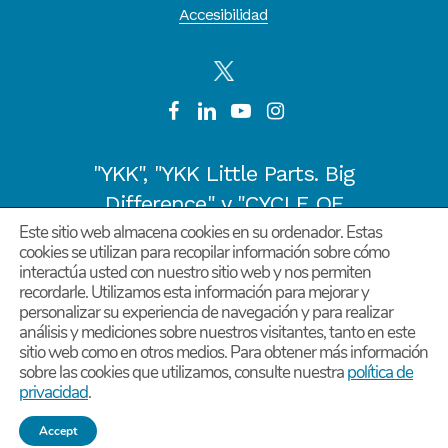
Accesibilidad
"YKK", "YKK Little Parts. Big
Difference." y "CYCLE OF
Este sitio web almacena cookies en su ordenador. Estas
GOODNESS" son marcas
cookies se utilizan para recopilar información sobre cómo
registradas o marcas
interactúa usted con nuestro sitio web y nos permiten
recordarle. Utilizamos esta información para mejorar y
comerciales de YKK
personalizar su experiencia de navegación y para realizar
COPORATION en Japón y otros
análisis y mediciones sobre nuestros visitantes, tanto en este
sitio web como en otros medios. Para obtener más información
países/regiones.
sobre las cookies que utilizamos, consulte nuestra
política de
©
2026
YKK Corporation of America. Todos los
privacidad
.
derechos reservados.
Accept