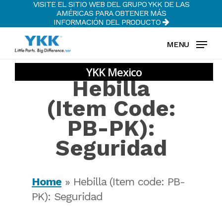
VISITE EL SITIO WEB DEL GRUPO YKK DE LAS
Skip
AMÉRICAS PARA OBTENER MÁS
to
INFORMACIÓN DEL PRODUCTO
Clos
main
MENU
Men
content
Hebilla
(Item Code:
PB-PK):
Seguridad
Home
»
Hebilla (Item code: PB-
PK): Seguridad